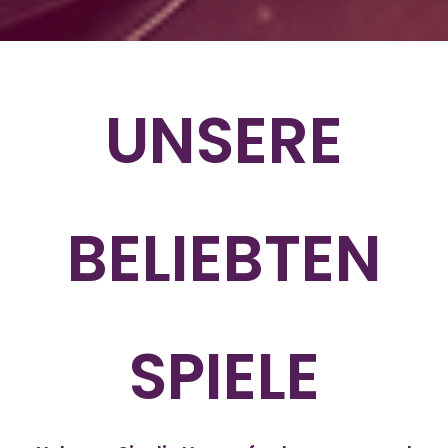
UNSERE
BELIEBTEN
SPIELE