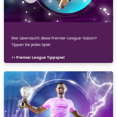
Premier League
Wer überrascht diese Premier-League-Saison?
Tippen Sie jedes Spiel.
>> Premier League Tippspiel