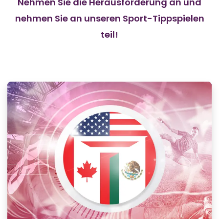
Nehmen Sie die Herausforderung an und
nehmen Sie an unseren Sport-Tippspielen
teil!